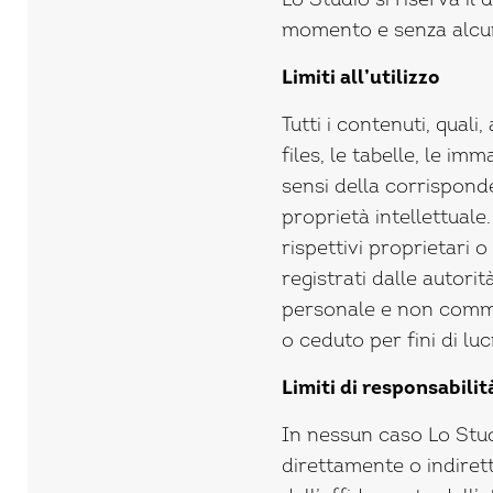
Lo Studio si riserva il d
momento e senza alcun
Limiti all’utilizzo
Tutti i contenuti, quali,
files, le tabelle, le im
sensi della corrisponde
proprietà intellettual
rispettivi proprietari 
registrati dalle autori
personale e non commer
o ceduto per fini di luc
Limiti di responsabil
In nessun caso Lo Stud
direttamente o indirett