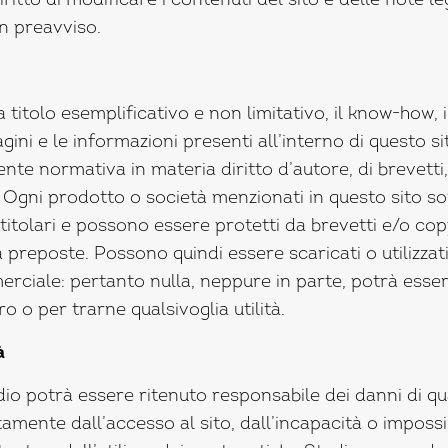
iritto di modificare i contenuti del sito e delle note leg
 preavviso.
 a titolo esemplificativo e non limitativo, il know-how, il
magini e le informazioni presenti all’interno di questo si
nte normativa in materia diritto d’autore, di brevetti,
e. Ogni prodotto o società menzionati in questo sito s
o titolari e possono essere protetti da brevetti e/o co
tà preposte. Possono quindi essere scaricati o utilizzat
ciale: pertanto nulla, neppure in parte, potrà esser
ro o per trarne qualsivoglia utilità.
ità
io potrà essere ritenuto responsabile dei danni di qua
amente dall’accesso al sito, dall’incapacità o impossibi