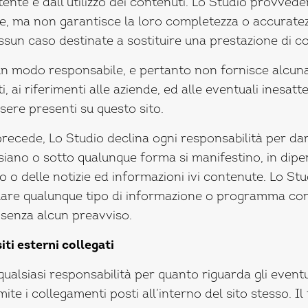
tente e dall’utilizzo dei contenuti. Lo Studio provveder
e, ma non garantisce la loro completezza o accuratez
ssun caso destinate a sostituire una prestazione di c
cun modo responsabile, e pertanto non fornisce alcuna
ti, ai riferimenti alle aziende, ed alle eventuali inesatt
ere presenti su questo sito.
recede, Lo Studio declina ogni responsabilità per danni
siano o sotto qualunque forma si manifestino, in dip
ito o delle notizie ed informazioni ivi contenute. Lo Studi
lare qualunque tipo di informazione o programma cont
enza alcun preavviso.
ti esterni collegati
ualsiasi responsabilità per quanto riguarda gli eventuali
te i collegamenti posti all’interno del sito stesso. Il 