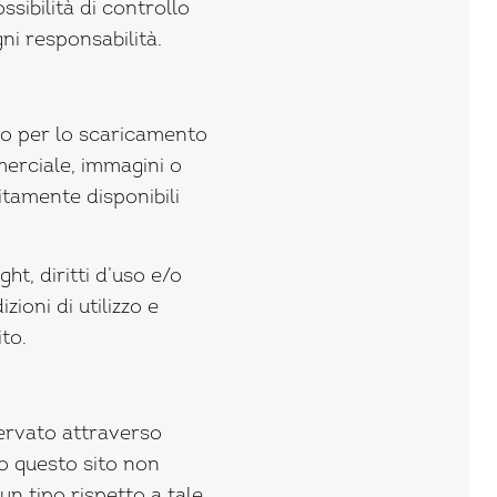
sibilità di controllo
gni responsabilità.
to per lo scaricamento
erciale, immagini o
itamente disponibili
t, diritti d’uso e/o
zioni di utilizzo e
ito.
servato attraverso
so questo sito non
un tipo rispetto a tale