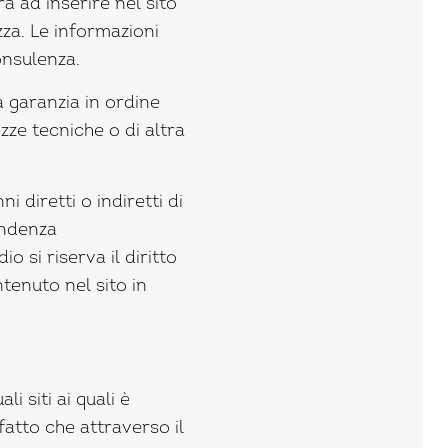
à ad inserire nel sito
za. Le informazioni
onsulenza.
 garanzia in ordine
ezze tecniche o di altra
 diretti o indiretti di
endenza
o si riserva il diritto
enuto nel sito in
 siti ai quali è
fatto che attraverso il