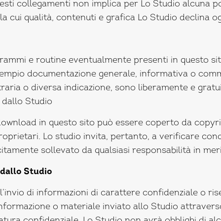
esti collegamenti non implica per Lo Studio alcuna pos
ulla cui qualità, contenuti e grafica Lo Studio declina o
grammi e routine eventualmente presenti in questo si
esempio documentazione generale, informativa o comm
ntraria o diversa indicazione, sono liberamente e gratu
e dallo Studio
download in questo sito può essere coperto da copyrigh
oprietari. Lo studio invita, pertanto, a verificare condi
plicitamente sollevato da qualsiasi responsabilità in mer
 dallo Studio
’invio di informazioni di carattere confidenziale o ri
informazione o materiale inviato allo Studio attraver
tura confidenziale. Lo Studio non avrà obblighi di alc