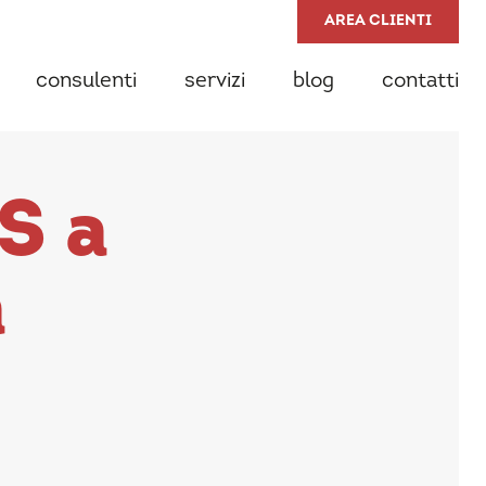
AREA CLIENTI
consulenti
servizi
blog
contatti
S a
a