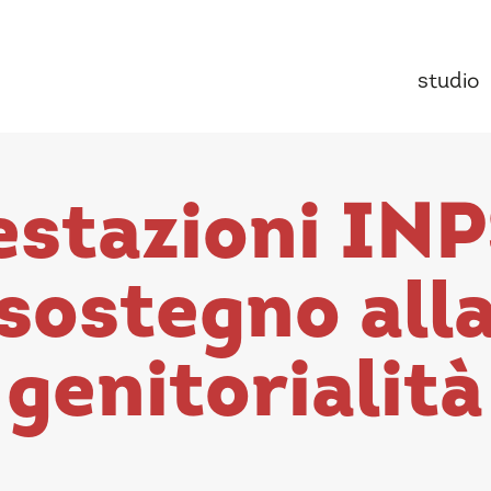
studio
estazioni INP
sostegno all
genitorialità