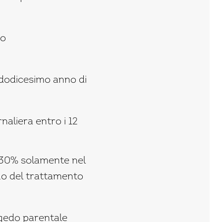
io
al dodicesimo anno di
rnaliera entro i 12
l 30% solamente nel
nnuo del trattamento
ngedo parentale