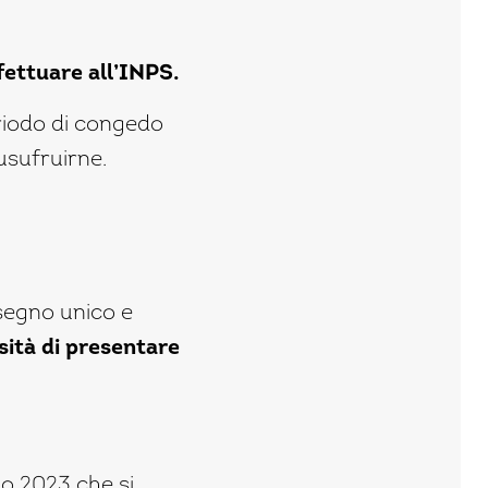
fettuare all’INPS.
eriodo di congedo
usufruirne.
ssegno unico e
ità di presentare
o 2023 che si