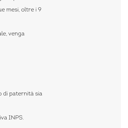
e mesi, oltre i 9
ale, venga
 di paternità sia
iva INPS.