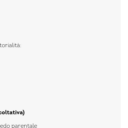
orialità:
oltativa)
ngedo parentale