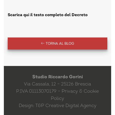
Scarica qui il testo completo del Decreto
TORNA AL BLOG
Studio Riccardo Gorini
Via Cassala, 12 – 25126 Brescia
P.IVA 01113070179 –
Privacy & Cookie
Policy
Design:
T&P Creative Digital Agency