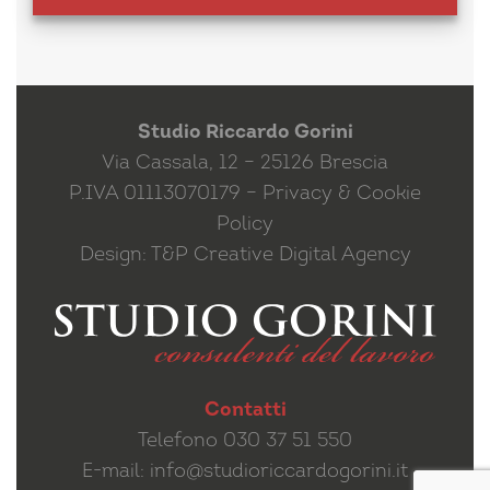
Studio Riccardo Gorini
Via Cassala, 12 – 25126 Brescia
P.IVA 01113070179 –
Privacy & Cookie
Policy
Design:
T&P Creative Digital Agency
Contatti
Telefono 030 37 51 550
E-mail: info@studioriccardogorini.it