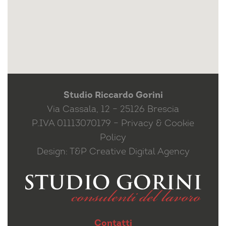
Studio Riccardo Gorini
Via Cassala, 12 – 25126 Brescia
P.IVA 01113070179 –
Privacy & Cookie
Policy
Design:
T&P Creative Digital Agency
Contatti