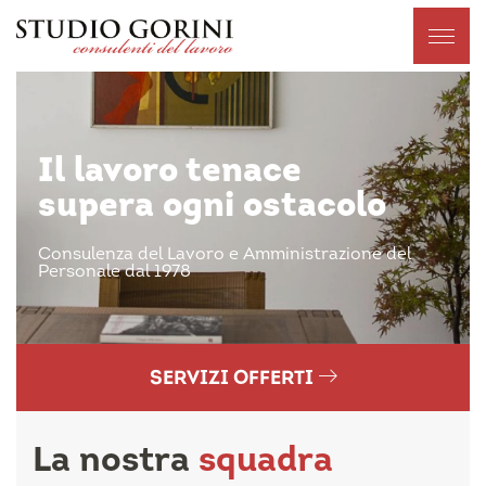
Il lavoro tenace
supera ogni ostacolo
Consulenza del Lavoro e Amministrazione del
Personale dal 1978
SERVIZI OFFERTI
La nostra
squadra